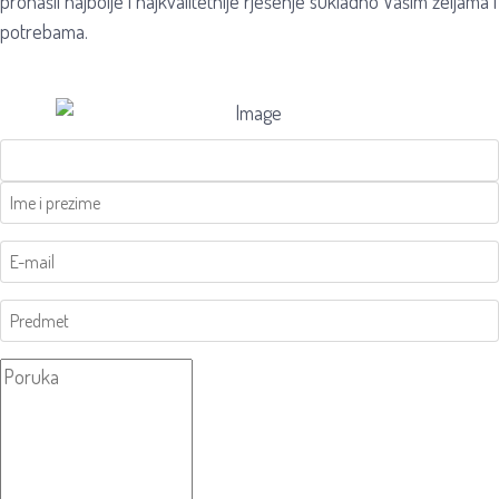
pronašli najbolje i najkvalitetnije rješenje sukladno Vašim željama i
potrebama.